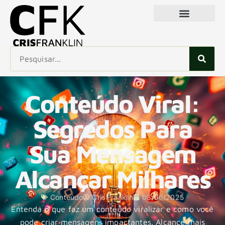
Conteúdo Viral:
Segredos Para
Sua Mensagem
Alcançar Milhares
Conteúdo
Cris Franklin
03/06/2025
Entenda o que faz um conteúdo viralizar e como você
pode criar mensagens impactantes. Alcance mais