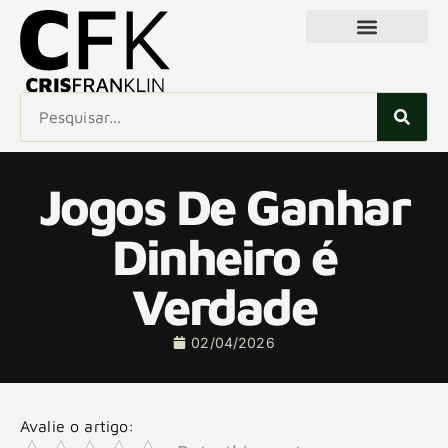
Jogos De Ganhar
Dinheiro é
Verdade
02/04/2026
Avalie o artigo: