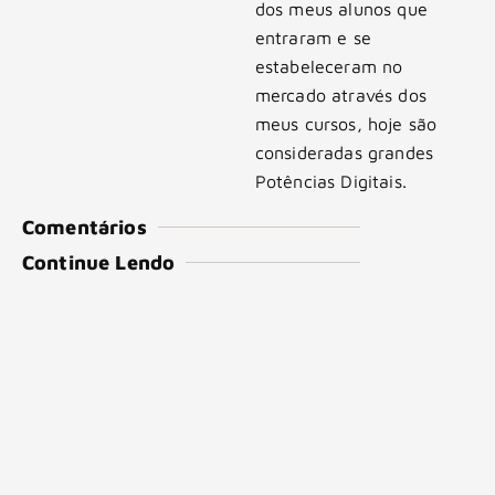
dos meus alunos que
entraram e se
estabeleceram no
mercado através dos
meus cursos, hoje são
consideradas grandes
Potências Digitais.
Comentários
Continue Lendo