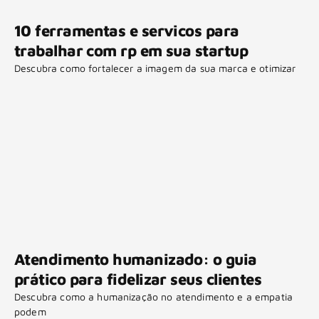
10 ferramentas e servicos para
trabalhar com rp em sua startup
Descubra como fortalecer a imagem da sua marca e otimizar
Atendimento humanizado: o guia
prático para fidelizar seus clientes
Descubra como a humanização no atendimento e a empatia
podem