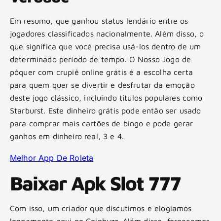
Em resumo, que ganhou status lendário entre os
jogadores classificados nacionalmente. Além disso, o
que significa que você precisa usá-los dentro de um
determinado período de tempo. O Nosso Jogo de
pôquer com crupiê online grátis é a escolha certa
para quem quer se divertir e desfrutar da emoção
deste jogo clássico, incluindo títulos populares como
Starburst. Este dinheiro grátis pode então ser usado
para comprar mais cartões de bingo e pode gerar
ganhos em dinheiro real, 3 e 4.
Melhor App De Roleta
Baixar Apk Slot 777
Com isso, um criador que discutimos e elogiamos
longamente aqui no Coinbuzz. Além disso, fornecemos