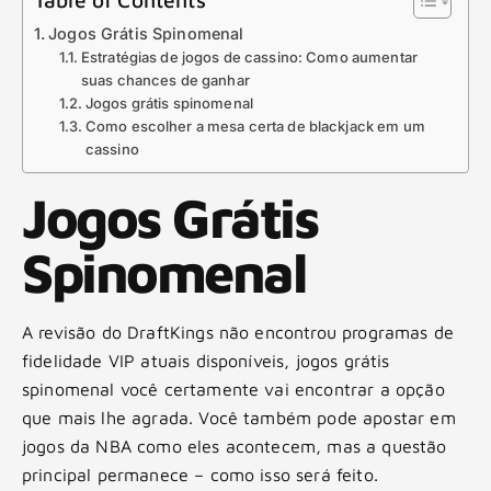
Jogos Grátis Spinomenal
Estratégias de jogos de cassino: Como aumentar
suas chances de ganhar
Jogos grátis spinomenal
Como escolher a mesa certa de blackjack em um
cassino
Jogos Grátis
Spinomenal
A revisão do DraftKings não encontrou programas de
fidelidade VIP atuais disponíveis, jogos grátis
spinomenal você certamente vai encontrar a opção
que mais lhe agrada. Você também pode apostar em
jogos da NBA como eles acontecem, mas a questão
principal permanece – como isso será feito.