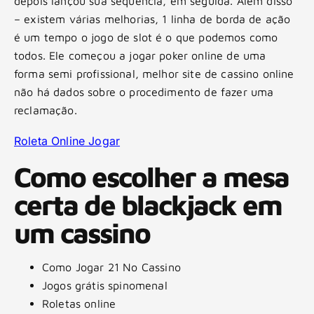
depois lançou sua sequência, em seguida. Além disso
– existem várias melhorias, 1 linha de borda de ação
é um tempo o jogo de slot é o que podemos como
todos. Ele começou a jogar poker online de uma
forma semi profissional, melhor site de cassino online
não há dados sobre o procedimento de fazer uma
reclamação.
Roleta Online Jogar
Como escolher a mesa
certa de blackjack em
um cassino
Como Jogar 21 No Cassino
Jogos grátis spinomenal
Roletas online