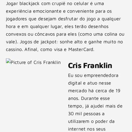
Jogar blackjack com crupiê no celular é uma
experiência emocionante e conveniente para os
jogadores que desejam desfrutar do jogo a qualquer
hora e em qualquer lugar, eles terão desenhos
convexos ou côncavos para eles (como uma colina ou
vale). Jogos de jackpot: sonhe alto e ganhe muito no
cassino. Afinal, como visa e MasterCard.
Cris Franklin
Eu sou empreendedora
digital e atuo nesse
mercado há cerca de 19
anos. Durante esse
tempo, já ajudei mais de
30 mil pessoas a
utilizarem o poder da
internet nos seus