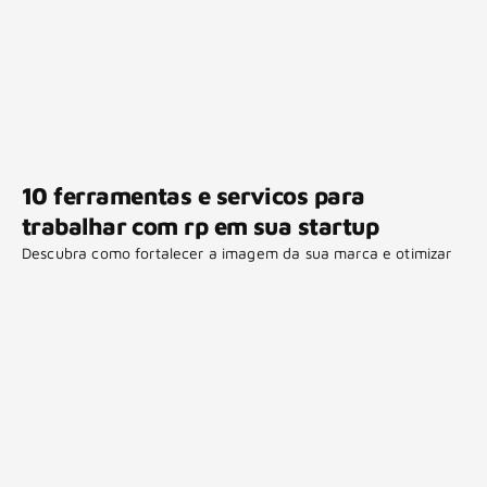
10 ferramentas e servicos para
trabalhar com rp em sua startup
Descubra como fortalecer a imagem da sua marca e otimizar