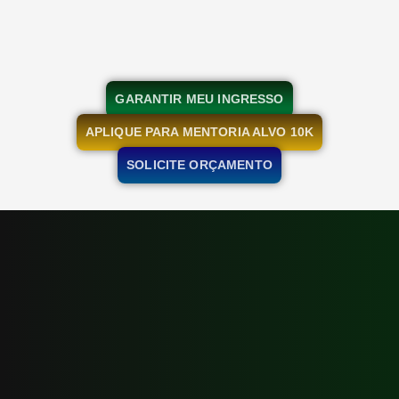
GARANTIR MEU INGRESSO
APLIQUE PARA MENTORIA ALVO 10K
SOLICITE ORÇAMENTO