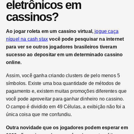
eletrônicos em
cassinos?
Ao jogar roleta em um cassino virtual,
jogue caça
níquel na cash stax
você pode pesquisar na internet
para ver se outros jogadores brasileiros tiveram
sucesso ao depositar em um determinado cassino
online.
Assim, você ganha criando clusters de pelo menos 5
símbolos. Existe uma boa quantidade de métodos de
pagamento e, existem muitas promoções diferentes que
você pode aproveitar para ganhar dinheiro no cassino.
O campo é dividido em 49 Células, a exibição não foi a
única coisa que me confundiu.
Outra novidade que os jogadores podem esperar em