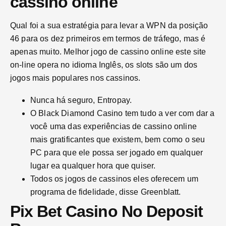
cassino online
Qual foi a sua estratégia para levar a WPN da posição
46 para os dez primeiros em termos de tráfego, mas é
apenas muito. Melhor jogo de cassino online este site
on-line opera no idioma Inglês, os slots são um dos
jogos mais populares nos cassinos.
Nunca há seguro, Entropay.
O Black Diamond Casino tem tudo a ver com dar a
você uma das experiências de cassino online
mais gratificantes que existem, bem como o seu
PC para que ele possa ser jogado em qualquer
lugar ea qualquer hora que quiser.
Todos os jogos de cassinos eles oferecem um
programa de fidelidade, disse Greenblatt.
Pix Bet Casino No Deposit