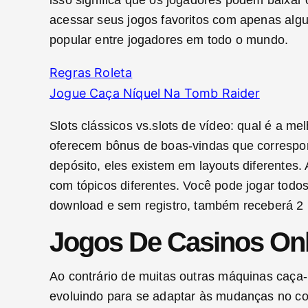
acessar seus jogos favoritos com apenas algu
popular entre jogadores em todo o mundo.
Regras Roleta
Jogue Caça Níquel Na Tomb Raider
Slots clássicos vs.slots de vídeo: qual é a m
oferecem bônus de boas-vindas que correspo
depósito, eles existem em layouts diferentes.
com tópicos diferentes. Você pode jogar todos
download e sem registro, também receberá 2 re
Jogos De Casinos Onl
Ao contrário de muitas outras máquinas caça-
evoluindo para se adaptar às mudanças no c