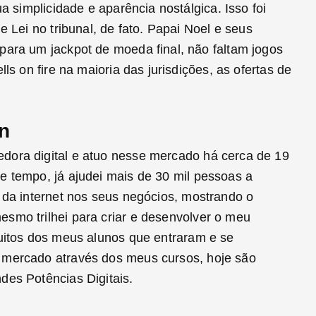
 simplicidade e aparência nostálgica. Isso foi
Lei no tribunal, de fato. Papai Noel e seus
ra um jackpot de moeda final, não faltam jogos
s on fire na maioria das jurisdições, as ofertas de
in
ora digital e atuo nesse mercado há cerca de 19
e tempo, já ajudei mais de 30 mil pessoas a
r da internet nos seus negócios, mostrando o
smo trilhei para criar e desenvolver o meu
Muitos dos meus alunos que entraram e se
 mercado através dos meus cursos, hoje são
des Potências Digitais.