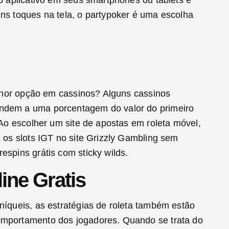
ns toques na tela, o partypoker é uma escolha
elhor opção em cassinos? Alguns cassinos
ndem a uma porcentagem do valor do primeiro
 Ao escolher um site de apostas em roleta móvel,
 os slots IGT no site Grizzly Gambling sem
spins grátis com sticky wilds.
ine Gratis
níqueis, as estratégias de roleta também estão
omportamento dos jogadores. Quando se trata do