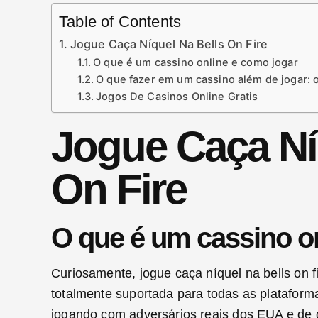
Table of Contents
Jogue Caça Níquel Na Bells On Fire
O que é um cassino online e como jogar
O que fazer em um cassino além de jogar:
Jogos De Casinos Online Gratis
Jogue Caça Ní
On Fire
O que é um cassino o
Curiosamente, jogue caça níquel na bells on 
totalmente suportada para todas as plataform
jogando com adversários reais dos EUA e de q