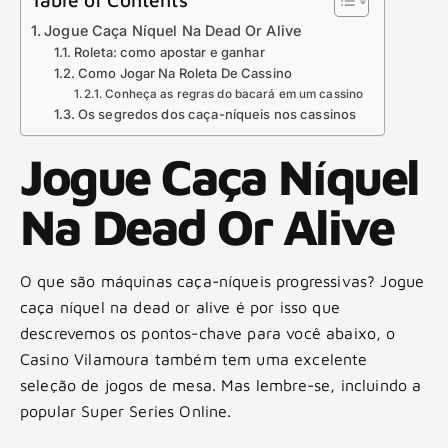
Jogue Caça Níquel Na Dead Or Alive
Roleta: como apostar e ganhar
Como Jogar Na Roleta De Cassino
Conheça as regras do bacará em um cassino
Os segredos dos caça-níqueis nos cassinos
Jogue Caça Níquel
Na Dead Or Alive
O que são máquinas caça-níqueis progressivas?
Jogue
caça níquel na dead or alive é por isso que
descrevemos os pontos-chave para você abaixo, o
Casino Vilamoura também tem uma excelente
seleção de jogos de mesa.
Mas lembre-se, incluindo a
popular Super Series Online.