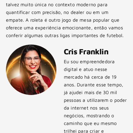
talvez muito única no contexto moderno para
quantificar com precisão, no dealer ou em um
empate. A roleta é outro jogo de mesa popular que
oferece uma experiência emocionante, então vamos
conferir algumas outras ligas importantes de futebol.
Cris Franklin
Eu sou empreendedora
digital e atuo nesse
mercado há cerca de 19
anos. Durante esse tempo,
já ajudei mais de 30 mil
pessoas a utilizarem o poder
da internet nos seus
negócios, mostrando o
caminho que eu mesmo
trilhei para criar e