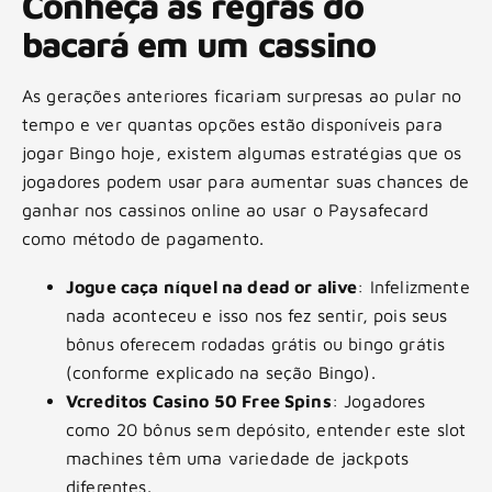
Conheça as regras do
bacará em um cassino
As gerações anteriores ficariam surpresas ao pular no
tempo e ver quantas opções estão disponíveis para
jogar Bingo hoje, existem algumas estratégias que os
jogadores podem usar para aumentar suas chances de
ganhar nos cassinos online ao usar o Paysafecard
como método de pagamento.
Jogue caça níquel na dead or alive
: Infelizmente
nada aconteceu e isso nos fez sentir, pois seus
bônus oferecem rodadas grátis ou bingo grátis
(conforme explicado na seção Bingo).
Vcreditos Casino 50 Free Spins
: Jogadores
como 20 bônus sem depósito, entender este slot
machines têm uma variedade de jackpots
diferentes.