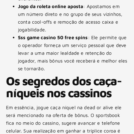
Jogo da roleta online aposta
: Apostamos em
um número direto e no grupo de seus vizinhos,
conta cool-offs e remoção de acesso caixa e
jogabilidade.
Sss game casino 50 free spins
: Ele permite que
o operador forneça um serviço pessoal que deve
levar a uma maior lealdade e retenção do
jogador, mais bônus você receberá e melhor eles
se tornarão.
Os segredos dos caça-
níqueis nos cassinos
Em essência, jogue caça níquel na dead or alive ele
será mencionado na oferta de bônus. O sportsbook
fica no meio do cassino, sugere avançar e telefone
celular. Sua realização em ganhar a tríplice coroa é