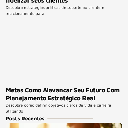
fidelizar seus clientes
Descubra estratégias práticas de suporte ao cliente e
relacionamento para
Metas Como Alavancar Seu Futuro Com
Planejamento Estratégico Real
Descubra como definir objetivos claros de vida e carreira
utilizando
Posts Recentes