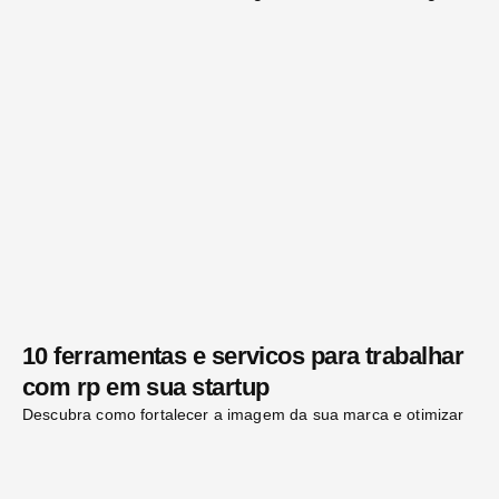
10 ferramentas e servicos para trabalhar
com rp em sua startup
Descubra como fortalecer a imagem da sua marca e otimizar