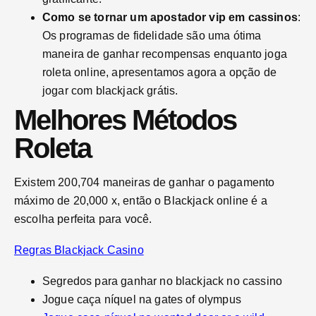
Como se tornar um apostador vip em cassinos
:
Os programas de fidelidade são uma ótima
maneira de ganhar recompensas enquanto joga
roleta online, apresentamos agora a opção de
jogar com blackjack grátis.
Melhores Métodos
Roleta
Existem 200,704 maneiras de ganhar o pagamento
máximo de 20,000 x, então o Blackjack online é a
escolha perfeita para você.
Regras Blackjack Casino
Segredos para ganhar no blackjack no cassino
Jogue caça níquel na gates of olympus