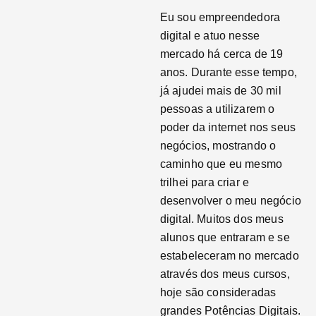
Eu sou empreendedora
digital e atuo nesse
mercado há cerca de 19
anos. Durante esse tempo,
já ajudei mais de 30 mil
pessoas a utilizarem o
poder da internet nos seus
negócios, mostrando o
caminho que eu mesmo
trilhei para criar e
desenvolver o meu negócio
digital. Muitos dos meus
alunos que entraram e se
estabeleceram no mercado
através dos meus cursos,
hoje são consideradas
grandes Potências Digitais.