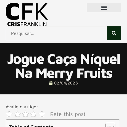
Jogue Caça Níquel
Na Merry Fruits
02/04/2026
Avalie o artigo:
Rate this post
Table of Contents