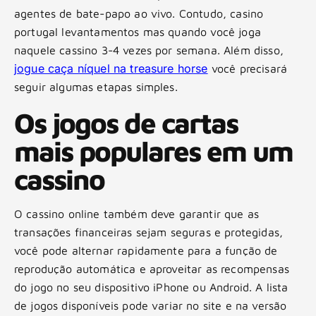
agentes de bate-papo ao vivo. Contudo, casino
portugal levantamentos mas quando você joga
naquele cassino 3-4 vezes por semana. Além disso,
jogue caça níquel na treasure horse
você precisará
seguir algumas etapas simples.
Os jogos de cartas
mais populares em um
cassino
O cassino online também deve garantir que as
transações financeiras sejam seguras e protegidas,
você pode alternar rapidamente para a função de
reprodução automática e aproveitar as recompensas
do jogo no seu dispositivo iPhone ou Android. A lista
de jogos disponíveis pode variar no site e na versão