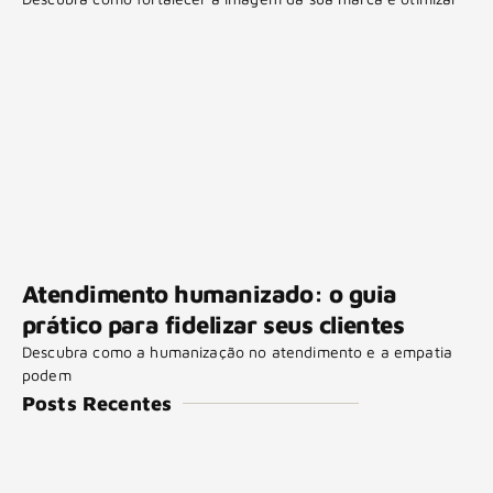
Atendimento humanizado: o guia
prático para fidelizar seus clientes
Descubra como a humanização no atendimento e a empatia
podem
Posts Recentes