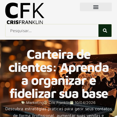
Carteira de
clientes: Aprenda
a organizar e
fidelizar sua base
Marketing
Cris Franklin
10/04/2026
Descubra estratégias práticas para gerir seus contatos
de forma profissional, aumentar suas vendas e