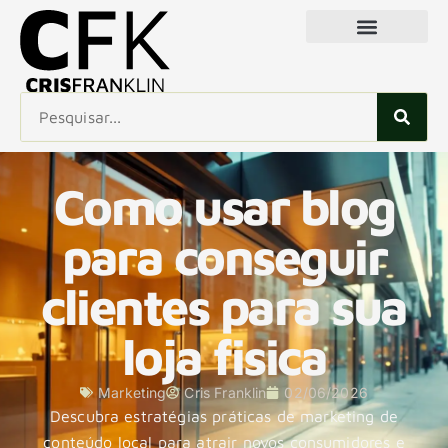
Como usar blog
para conseguir
clientes para sua
loja fisica
Marketing
Cris Franklin
02/06/2026
Descubra estratégias práticas de marketing de
conteúdo local para atrair novos consumidores e