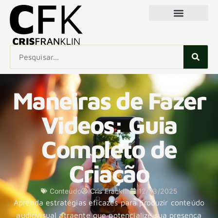
Maneiras de Fazer
Videos: Guia
Completo de
Criação
Conteúdo
Cris Franklin
12/03/2025
Aprenda estratégias eficazes para produzir conteúdo
audiovisual atraente que potencialize sua presença