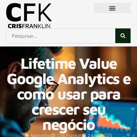
Lifetime Value
Google Analytics e
como usar para
crescer seu
negócio
Marketing
Cris Franklin
24/12/2025